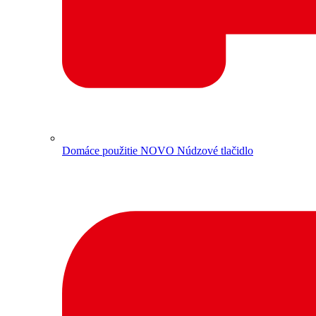
Domáce použitie
NOVO Núdzové tlačidlo