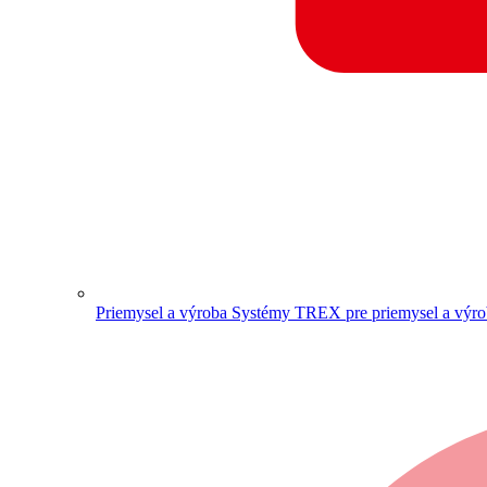
Priemysel a výroba
Systémy TREX pre priemysel a výr